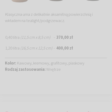
Klasyczna urna z delikatnie aksamitną powierzchnią i
wkładem na tealight/podgrzewacz.
0,40 litra
(11,5 cm x 8,5 cm)
-
370,00 zł
1,20 litra
(16,5 cm x 12,5 cm)
400,00 zł
-
Kolor:
Kawowy, kremowy, grafitowy, piaskowy
Rodzaj zastosowania:
Wnętrze