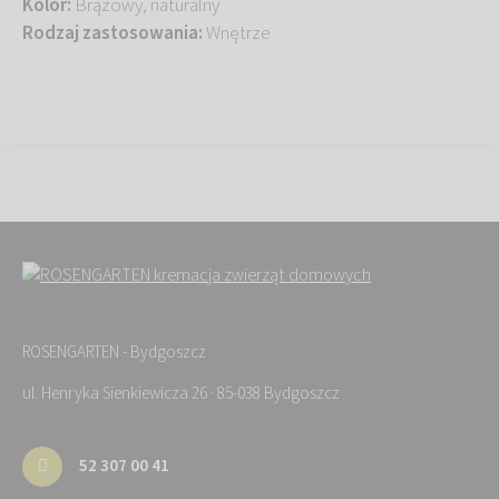
Kolor:
Brązowy, naturalny
Rodzaj zastosowania:
Wnętrze
ROSENGARTEN - Bydgoszcz
ul. Henryka Sienkiewicza 26 · 85-038 Bydgoszcz
52 307 00 41