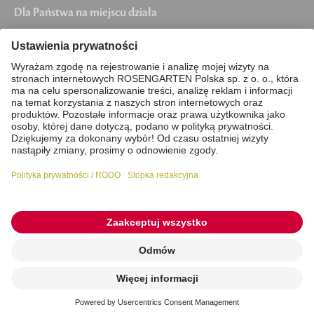
Dla Państwa na miejscu działa
Piła, Chojnice, Grudziądz, Chełmno,
Wągrowiec, Chodzież, Nakło nad Notecią,
Żnin, Solec Kujawski, Szubin, Łabiszyn, Kcynia,
Mrocza, Koronowo, Pruszcz, Unisław, Solec
kujawski, Barcin, Świecie
Stopka redakcyjna
Polityka prywatności / RODO
Pliki cookie
© 2026 ROSENGARTEN kremacja zwierząt domowych
Zlecenie online