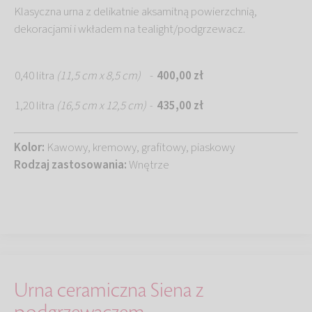
Klasyczna urna z delikatnie aksamitną powierzchnią,
dekoracjami i wkładem na tealight/podgrzewacz.
0,40 litra
(11,5 cm x 8,5 cm)
-
400,00 zł
1,20 litra
(16,5 cm x 12,5 cm)
435,00 zł
-
Kolor:
Kawowy, kremowy, grafitowy, piaskowy
Rodzaj zastosowania:
Wnętrze
Urna ceramiczna Siena z