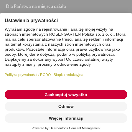
Dla Państwa na miejscu działa
Piła, Chojnice, Grudziądz, Chełmno,
Wągrowiec, Chodzież, Nakło nad Notecią,
Żnin, Solec Kujawski, Szubin, Łabiszyn, Kcynia,
Mrocza, Koronowo, Pruszcz, Unisław, Solec
kujawski, Barcin, Świecie
Stopka redakcyjna
Polityka prywatności / RODO
Pliki cookie
© 2026 ROSENGARTEN kremacja zwierząt domowych
Zlecenie online