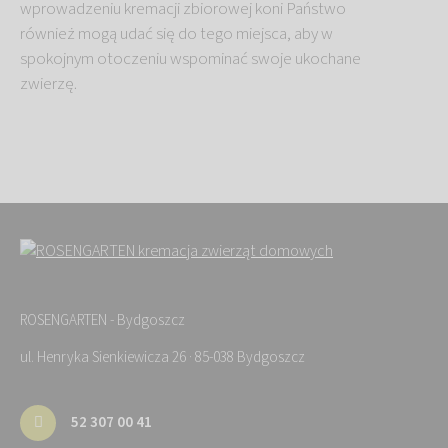
wprowadzeniu kremacji zbiorowej koni Państwo
również mogą udać się do tego miejsca, aby w
spokojnym otoczeniu wspominać swoje ukochane
zwierzę.
ROSENGARTEN - Bydgoszcz
ul. Henryka Sienkiewicza 26 · 85-038 Bydgoszcz
52 307 00 41