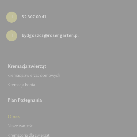
52 307 00 41
bydgoszcz@rosengarten.pl
Kremacja zwierząt
kremacja zwierząt domowych
Kremacja konia
Plan Pożegnania
O nas
Nasze wartości
Krematoria dla zwierząt