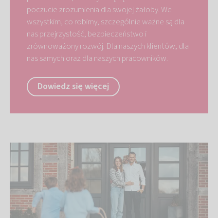
poczucie zrozumienia dla swojej żałoby. We
wszystkim, co robimy, szczególnie ważne są dla
nas przejrzystość, bezpieczeństwo i
zrównoważony rozwój. Dla naszych klientów, dla
nas samych oraz dla naszych pracowników.
Dowiedz się więcej