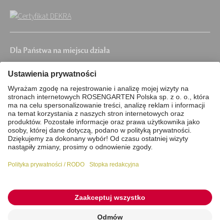
Dla Państwa na miejscu działa
Piła, Chojnice, Grudziądz, Chełmno,
Wągrowiec, Chodzież, Nakło nad Notecią,
Żnin, Solec Kujawski, Szubin, Łabiszyn, Kcynia,
Mrocza, Koronowo, Pruszcz, Unisław, Solec
kujawski, Barcin, Świecie
Stopka redakcyjna
Polityka prywatności / RODO
Pliki cookie